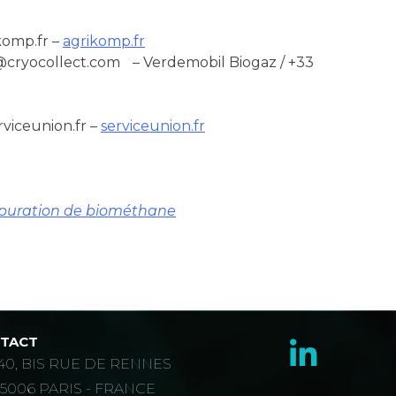
komp.fr –
agrikomp.fr
t@cryocollect.com – Verdemobil Biogaz / +33
viceunion.fr –
serviceunion.fr
’épuration de biométhane
TACT
40, BIS RUE DE RENNES
75006 PARIS - FRANCE