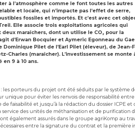
eter à l’atmosphère comme le font toutes les autres
lable et locale, qui n’impacte pas l’effet de serre,
stibles fossiles et importés. Et c’est avec cet objec
eil. Elle associe trois exploitations agricoles qui
t deux maraîchers, dont un utilise le CO
pour la
2
 s’agit d’Erwan Bocquier et Aymeric Egonneau du Gae
e Dominique Pilet de l’Earl Pilet (éleveur), de Jean
Retz-Charles (maraîcher). L’investissement se mont
é en 9 à 10 ans.
 : les porteurs du projet ont été séduits par le système 
eur unique pour éviter les renvois de responsabilité entr
de faisabilité et jusqu’à la rédaction du dossier ICPE e
service des unités de méthanisation et de purification d
sont également assurés dans le groupe agriKomp au trave
nécessaires entre la signature du contrat et la première