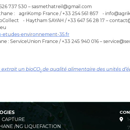
 626 737 530 – sasmethatreil@gmail.com
éthane : agriKomp France / +33 254 561 857 - info@agri
yoCollect - Haytham SAYAH / +33 647 56 28 17 – contac
.eu
etudes-environnement-35.fr
e : ServiceUnion France / +33 245 940 016 – service@ser
 extrait un bioCO
de qualité alimentaire des unités d
2
CON
OGIES
N CAPTURE
1
HANE /NG LIQUEFACTION