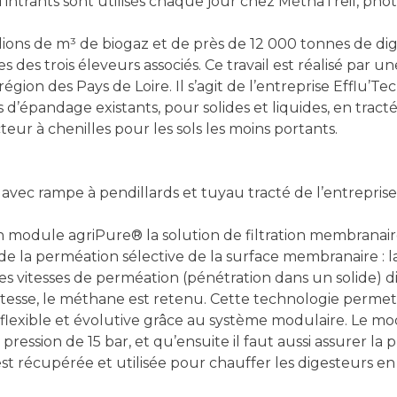
’intrants sont utilisés chaque jour chez MéthaTreil, ph
lions de m³ de biogaz et de près de 12 000 tonnes de dig
des trois éleveurs associés. Ce travail est réalisé par une
ion des Pays de Loire. Il s’agit de l’entreprise Efflu’T
d’épandage existants, pour solides et liquides, en tract
ur à chenilles pour les sols les moins portants.
vec rampe à pendillards et tuyau tracté de l’entreprise
un module agriPure® la solution de filtration membrana
e la perméation sélective de la surface membranaire : la 
s vitesses de perméation (pénétration dans un solide) d
tesse, le méthane est retenu. Cette technologie perme
flexible et évolutive grâce au système modulaire. Le m
 pression de 15 bar, et qu’ensuite il faut aussi assurer la p
est récupérée et utilisée pour chauffer les digesteurs 