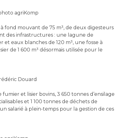
 photo agriKomp
s® à fond mouvant de 75 m³, de deux digesteurs
nt des infrastructures : une lagune de
ier et eaux blanches de 120 m³, une fosse à
ier de 1 600 m³ désormais utilisée pour le
édéric Douard
 fumier et lisier bovins, 3 650 tonnes d’ensilage
alisables et 1 100 tonnes de déchets de
 salarié à plein-temps pour la gestion de ces