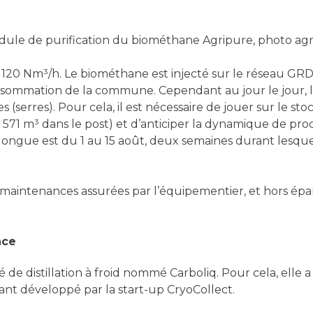
ule de purification du biométhane Agripure, photo a
de 120 Nm³/h. Le biométhane est injecté sur le réseau GRD
sommation de la commune. Cependant au jour le jour, 
serres). Pour cela, il est nécessaire de jouer sur le st
571 m³ dans le post) et d’anticiper la dynamique de pro
ongue est du 1 au 15 août, deux semaines durant lesquell
 maintenances assurées par l’équipementier, et hors épand
nce
de distillation à froid nommé Carboliq. Pour cela, elle a 
ant développé par la start-up CryoCollect.