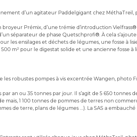
inement d’un agitateur Paddelgigant chez MéthaTreil,
n broyeur Prémix, d’une trémie d’introduction Vielfras
d’un séparateur de phase Quetschprofi®. À cela s’ajoute
pour les ensilages et déchets de légumes, une fosse à lis
0 m² pour le digestat solide et une ancienne fosse à lis
e les robustes pompes à vis excentrée Wangen, photo Fr
par an ou 35 tonnes par jour. Il s’agit de 5 650 tonnes de
 de maïs, 1 100 tonnes de pommes de terres non commerci
es de terre, plans de légumes …). La SAS a embauché un