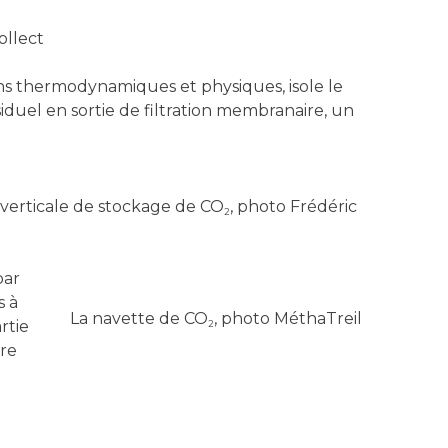
ollect
ns thermodynamiques et physiques, isole le
duel en sortie de filtration membranaire, un
 verticale de stockage de CO
, photo Frédéric
2
par
s à
La navette de CO
, photo MéthaTreil
rtie
2
ure