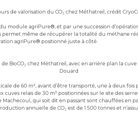
urs de valorisation du CO
chez Méthatreil, crédit CryoC
2
 du module agriPure®, et par une succession d’opératio
s permet même de récupérer la totalité du méthane rési
ation agriPure® positionné juste à côté.
t de BioCO
chez Méthatreil, avec en arrière plan la cuve
2
Douard
icale de 60 m³, avant d’être transporté, une à deux fois 
 cuves relais de 30 m³ positionnées sur le site des serre
 Machecoul, qui soit dit en passant sont chauffées en pa
 production annuelle de CO
est de 1 500 tonnes et n’ass
2