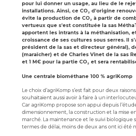
pour lui donner un usage, au lieu de le rej
installations. Ainsi, ce CO
d’origine renouve
2
évite la production de CO
à partir de combu
2
vertueux que s’est constituée la sas MéthaTr
apportent les intrants à la méthanisation, e
croissance de ses cultures sous serres. Il
président de la sas et directeur général), d
(maraîcher) et de Charles Vinet de la sas 
et 1 M€ pour la partie CO
et sera rentabilis
2
Une centrale biométhane 100 % agriKomp
Le choix d’agriKomp s’est fait pour deux raisons
souhaitaient aussi avoir à faire à un interlocut
Car agriKomp propose son appui depuis l’étude 
dimensionnement, la construction et la mise en 
marché. La maintenance et le suivi biologique 
termes de délai, moins de deux ans ont ici été 