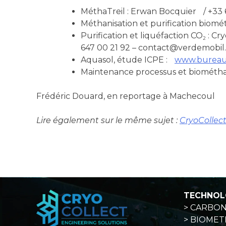
MéthaTreil : Erwan Bocquier / +33
Méthanisation et purification biom
Purification et liquéfaction CO
: Cr
2
647 00 21 92 – contact@verdemobil
Aquasol, étude ICPE :
www.bureau-
Maintenance processus et biométhan
Frédéric Douard, en reportage à Machecoul
Lire également sur le même sujet :
CryoCollect
TECHNOL
> CARBO
> BIOMET