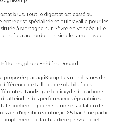
oto agriKomp
estat brut. Tout le digestat est passé au
 entreprise spécialisée et qui travaille pour les
ec située à Mortagne-sur-Sèvre en Vendée. Elle
é, porté ou au cordon, en simple rampe, avec
 Efflu’Tec, photo Frédéric Douard
ire proposée par agriKomp. Les membranes de
différence de taille et de solubilité des
ifférentes. Tandis que le dioxyde de carbone
t d´atteindre des performances épuratoires
odule contient également une installation de
ression d’injection voulue, ici 6,5 bar. Une partie
en complément de la chaudière prévue à cet